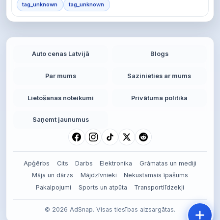
tag_unknown
tag_unknown
Auto cenas Latvijā
Blogs
Par mums
Sazinieties ar mums
Lietošanas noteikumi
Privātuma politika
Saņemt jaunumus
Apģērbs
Cits
Darbs
Elektronika
Grāmatas un mediji
Māja un dārzs
Mājdzīvnieki
Nekustamais īpašums
Pakalpojumi
Sports un atpūta
Transportlīdzekļi
© 2026 AdSnap. Visas tiesības aizsargātas.