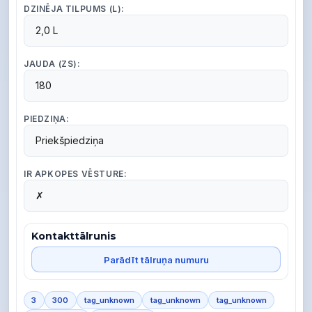
DZINĒJA TILPUMS (L):
2,0 L
JAUDA (ZS):
180
PIEDZIŅA:
Priekšpiedziņa
IR APKOPES VĒSTURE:
✗
Kontakttālrunis
Parādīt tālruņa numuru
3
300
tag_unknown
tag_unknown
tag_unknown