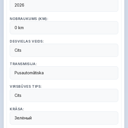
2026
NOBRAUKUMS (KM):
0 km
DEGVIELAS VEIDS:
Cits
TRANSMISIJA:
Pusautomātiska
VIRSBŪVES TIPS:
Cits
KRĀSA:
Зелёный