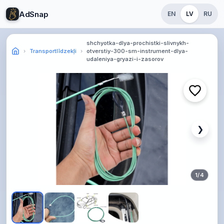
AdSnap
EN
LV
RU
shchyotka-dlya-prochistki-slivnykh-
Transportlīdzekļi
otverstiy-300-sm-instrument-dlya-
udaleniya-gryazi-i-zasorov
❯
1
/
4