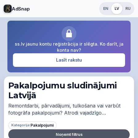
AdSnap
EN
LV
RU
ss.lv jaunu kontu reģistrācija ir slēgta. Ko darīt, ja
konta nav?
Lasīt rakstu
Pakalpojumu sludinājumi
Latvijā
Remontdarbi, pārvadājumi, tulkošana vai varbūt
fotogrāfa pakalpojumi? Atrodi vajadzīgo
pakalpojumu vai piedāvā savus - ērti un bez
Pakalpojumi
Kategorija:
maksas.
Noņemt filtrus