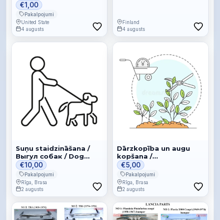
€1,00
Pakalpojumi
United State
Finland
4 augusts
4 augusts
Suņu staidzināšana /
Dārzkopība un augu
Выгул собак / Dog
kopšana /
walking
Садоводство и уход
€10,00
€5,00
за растениями /
Pakalpojumi
Pakalpojumi
Gardening and plant
Rīga, Brasa
Rīga, Brasa
care
2 augusts
2 augusts