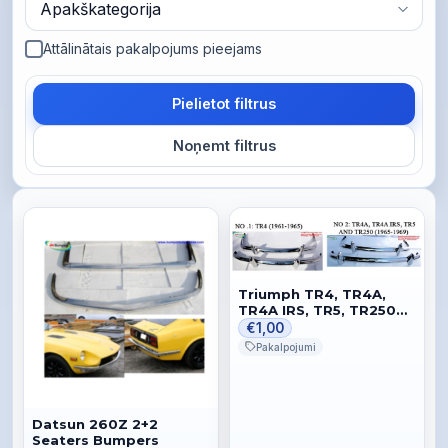
Attālinātais pakalpojums pieejams
Pielietot filtrus
Noņemt filtrus
Triumph TR4, TR4A,
TR4A IRS, TR5, TR250
(1965-1969) Bumper
€1,00
Pakalpojumi
Datsun 260Z 2+2
Seaters Bumpers