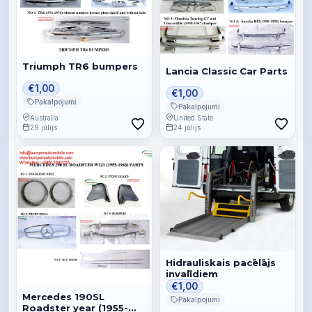
Triumph TR6 bumpers
Lancia Classic Car Parts
€1,00
€1,00
Pakalpojumi
Pakalpojumi
Australia
United State
29 jūlijs
24 jūlijs
Hidrauliskais pacēlājs
invalīdiem
€1,00
Mercedes 190SL
Pakalpojumi
Roadster year (1955-