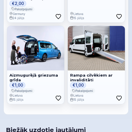
1963)
€2,00
Pakalpojumi
Germany
Lietuva
24 jūlijs
15 jūlijs
Aizmugurējā griezuma
Rampa cilvēkiem ar
grīda
invaliditāti
€1,00
€1,00
Pakalpojumi
Pakalpojumi
Lietuva
Lietuva
15 jūlijs
15 jūlijs
Biežāk uzdotie jautājumi