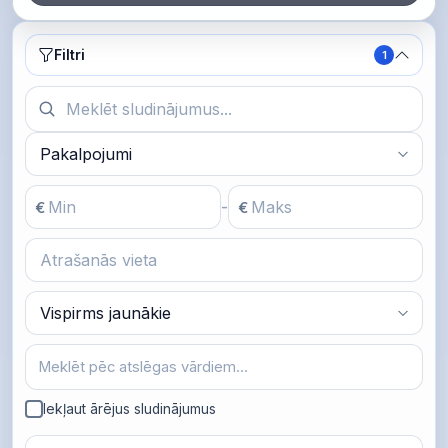
Filtri
Filtri
1
€
€
-
Iekļaut ārējus sludinājumus