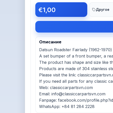
€1,00
Другое
Описание
Datsun Roadster Fairlady (1962-1970) 
A set bumper of a front bumper, a rea
The product has shape and size like the
Products are made of 304 stainless stee
Please visit the link: classiccarparts
If you need all parts for any classic ca
Web: classiccarpartsvn.com

Email: info@classiccarpartsvn.com

Fanpage: facebook.com/profile.php?i