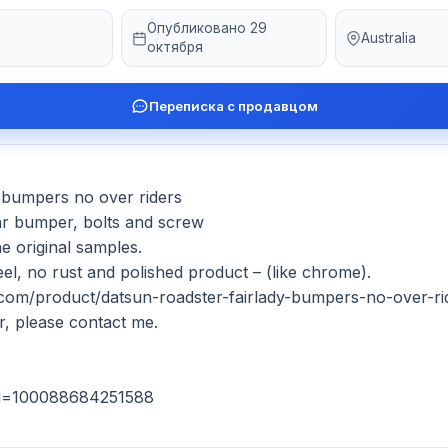
Опубликовано 29
Australia
октября
Переписка с продавцом
bumpers no over riders 

r bumper, bolts and screw

 original samples. 

l, no rust and polished product – (like chrome). 

vn.com/product/datsun-roadster-fairlady-bumpers-no-over-ride
r, please contact me.

d=100088684251588
