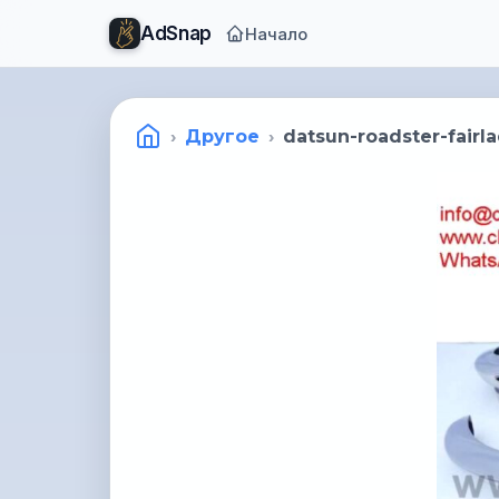
AdSnap
Начало
Другое
datsun-roadster-fair