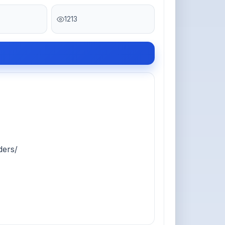
1213
rs/
