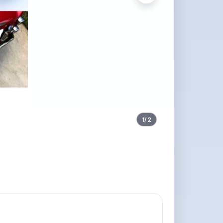
1
/
2