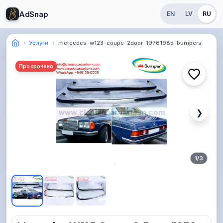
AdSnap
EN
LV
RU
Услуги
mercedes-w123-coupe-2door-19761985-bumpers
Просрочено
❯
1
/
3